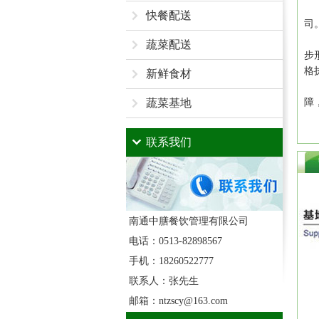
南
快餐配送
司
公
蔬菜配送
步
格
新鲜食材
民
蔬菜基地
障
我
联系我们
蔬菜基地
南通中膳餐饮管理有限公司
电话：0513-82898567
手机：18260522777
联系人：张先生
邮箱：ntzscy@163.com
蔬菜基地